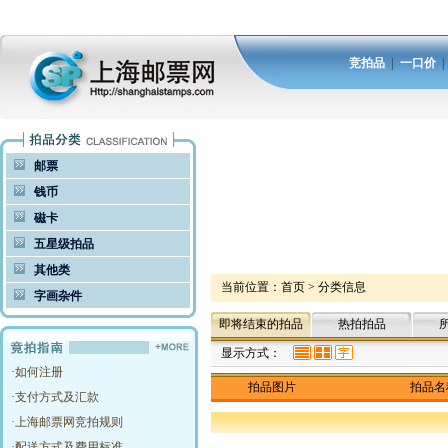
竞拍品
|
一口价
邮票
钱币
磁卡
五星级拍品
其他类
当前位置：
首页
>
分类信息
字画杂件
即将结束的拍品
热拍拍品
显示方式：
·
如何注册
拍品图片
拍品名
·
支付方式及汇款
·
上海邮票网竞拍规则
·
配送方式及费用标准