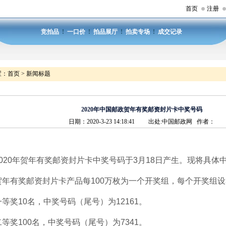
首页
注册
竞拍品
!
一口价
!
拍品展厅
!
拍卖专场
!
成交记录
置：
首页
>
新闻标题
2020年中国邮政贺年有奖邮资封片卡中奖号码
日期：2020-3-23 14:18:41 出处:中国邮政网 作者：
20年贺年有奖邮资封片卡中奖号码于3月18日产生。现将具体
有奖邮资封片卡产品每100万枚为一个开奖组，每个开奖组设
奖10名，中奖号码（尾号）为12161。
奖100名，中奖号码（尾号）为7341。