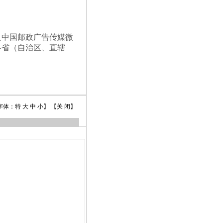
及中国邮政广告传媒微
各省（自治区、直辖
字体：
特
大
中
小
】
【关 闭】