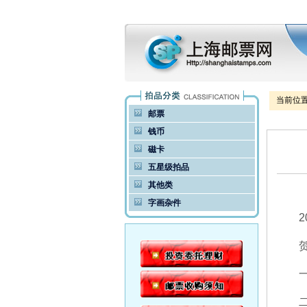
当前位
邮票
钱币
磁卡
五星级拍品
其他类
字画杂件
20
贺年
一等
二等